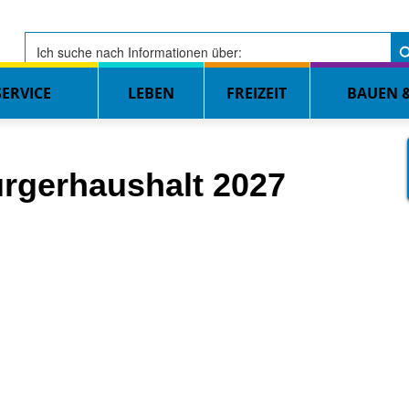
Searc
Se
for
ERVICE
LEBEN
FREIZEIT
BAUEN 
rgerhaushalt 2027