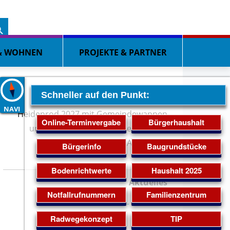
h Button
arch
:
& WOHNEN
PROJEKTE & PARTNER
Schneller auf den Punkt:
NAVI
Online-Terminvergabe
Bürgerhaushalt
Bürgerinfo
Baugrundstücke
Bodenrichtwerte
Haushalt 2025
Aktuelles
Notfallrufnummern
Familienzentrum
11. Mai 2026
Radwegekonzept
TIP